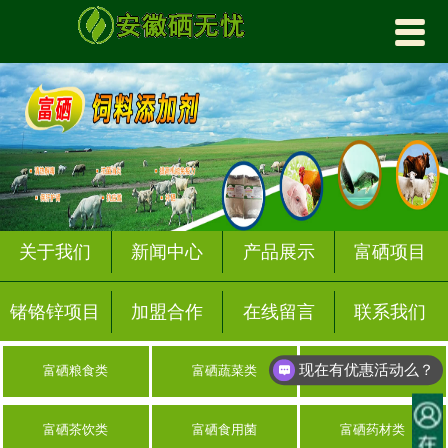


首页
关于我们
产品展示
富硒项目
锗铬锌项目
关于我们
新闻中心
产品展示
富硒项目
加盟合作
锗铬锌项目
加盟合作
在线留言
联系我们
新闻中心
现在有优惠活动么？
富硒粮食类
富硒蔬菜类
富硒水果类
在线留言
富硒茶饮类
富硒食用菌
富硒药材类
联系我们