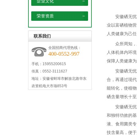
企业文化
荣誉资质
安徽硒无忧
业以富硒植物营
人类健康为己任
联系我们
众所周知，
全国招商代理热线：
人体机体内环境
400-0552-997
保障人类健康为
手机：15955200615
安徽硒无忧
传真：0552-3111627
地址：安徽省蚌埠市解放北路华东
合，再通过现代
农资机电大市场853号
能转化，使植物
硒含量增长十至
安徽硒无忧
和独特功效的基
液、食用菌类专
技含量高，便于