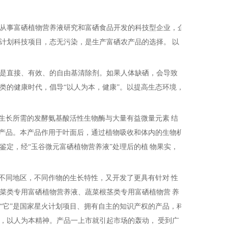
从事富硒植物营养液研究和富硒食品开发的科技型企业，企
计划科技项目，态无污染，是生产富硒农产品的选择。 以
是直接、有效、的自由基清除剂。如果人体缺硒，会导致
类的健康时代，倡导“以人为本，健康”。以提高生态环境，
生长所需的发酵氨基酸活性生物酶与大量有益微量元素 结
”产品。本产品作用于叶面后，通过植物吸收和体内的生物机
定，经“玉谷微元富硒植物营养液”处理后的植 物果实，
不同地区，不同作物的生长特性，又开发了更具有针对 性
菜类专用富硒植物营养液、蔬菜根茎类专用富硒植物营 养
“它”是国家星火计划项目、拥有自主的知识产权的产品，科
，以人为本精神。产品一上市就引起市场的轰动， 受到广