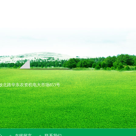
蚌埠市解放北路华东农资机电大市场853号
心
在线留言
联系我们