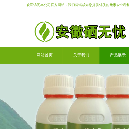
欢迎访问本公司官方网站，我们将竭诚为您提供优质的元素农业种
网站首页
关于我们
产品展示