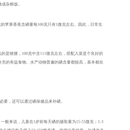
做成杂粮饭。
苹果香蕉含硒量每100克只有1微克左右。因此，日常生
猪腰，100克中含111微克左右，搭配入菜是个良好的
素补充的有益食物。水产动物普遍的硒含量都较高，基本都在
必要，还可以通过硒保健品来补硒。
说，儿童在1岁前每天硒的摄取量为15-55微克；1-3