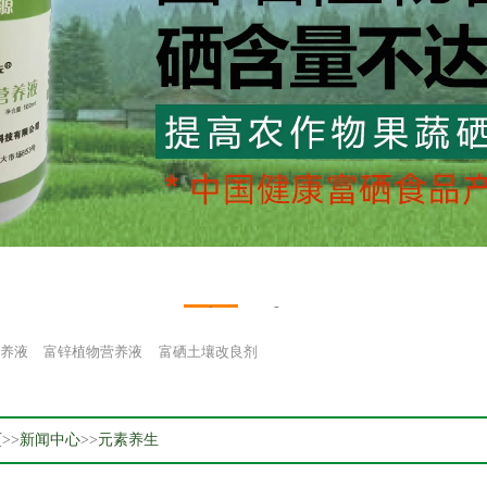
1
2
养液
富锌植物营养液
富硒土壤改良剂
页
>>
新闻中心
>>
元素养生