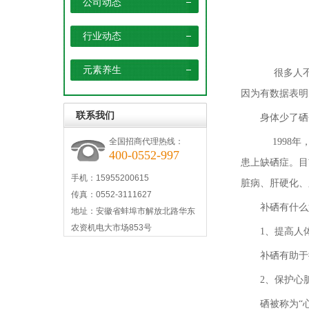
公司动态
行业动态
元素养生
很多人不
因为有数据表明
联系我们
身体少了硒
全国招商代理热线：
1998年
400-0552-997
患上缺硒症。目
手机：15955200615
脏病、肝硬化、
传真：0552-3111627
补硒有什么
地址：安徽省蚌埠市解放北路华东
农资机电大市场853号
1、提高人
补硒有助于
2、保护心
硒被称为“