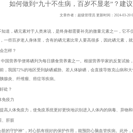
如何做到“九十不生病，百岁不显老”？建议
文章作者：超级管理员 更新时间：2024-03-20 08:
知道，硒元素对于人类来说，是终身都需要补充的微量元素之一，它不仅
，一些百岁老人身体里，含有的硒元素比常人要高很多，因此硒元素，就
会怎样？
，中国营养学便将硒列为每日膳食营养素之一。根据营养学家的反复试验，人体
前，我国72%的地区受到缺硒威胁。若人体缺硒，会直接导致克山病和
胰腺炎、纤维瘤、癌症等疾病。
好处？
体免疫力
提高人体免疫力，使免疫系统更好更快地识别进入人体内的病毒、异物和
脏、肝脏
心脏的守护神”，对心肌有很好的保护作用，能预防心脑血管疾病。此外，