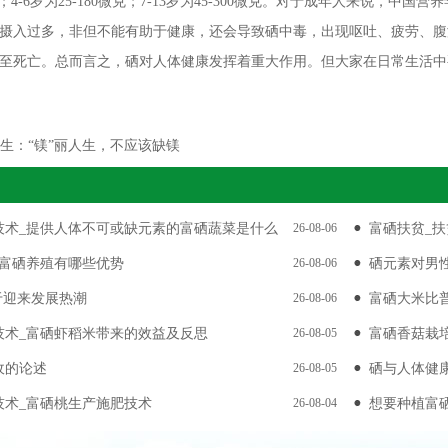
微克；4-6岁为25-180微克；7-13岁为45-300微克。对于成年人来说，
摄入过多，非但不能有助于健康，还会导致硒中毒，出现呕吐、疲劳、腹
至死亡。总而言之，硒对人体健康发挥着重大作用。但大家在日常生活中
生：“镁”丽人生，不应该缺镁
技术_提供人体不可或缺元素的富硒蔬菜是什么
26-08-06
富硒扶贫_
_富硒养殖有哪些优势
26-08-06
硒元素对男
于迎来发展热潮
26-08-06
富硒大米比
技术_富硒虾稻米带来的效益及反思
26-08-05
富硒香菇栽
收的论述
26-08-05
硒与人体健
技术_富硒桃生产施肥技术
26-08-04
想要种植富