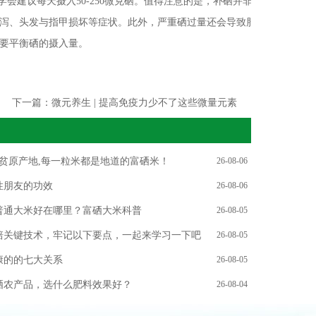
中国营养学会建议每天摄入50-250微克硒。值得注意的是，补硒并非
泻、头发与指甲损坏等症状。此外，严重硒过量还会导致肝
要平衡硒的摄入量。
下一篇：
微元养生 | 提高免疫力少不了这些微量元素
扶贫原产地,每一粒米都是地道的富硒米！
26-08-06
性朋友的功效
26-08-06
普通大米好在哪里？富硒大米科普
26-08-05
培关键技术，牢记以下要点，一起来学习一下吧
26-08-05
康的的七大关系
26-08-05
硒农产品，选什么肥料效果好？
26-08-04