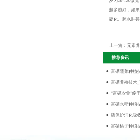
岁为20-120
越多越好，如果
硬化、肺水肿甚
上一篇：
元素养
推荐资讯
富硒蔬菜种植
富硒养殖技术
“富硒农业”终
富硒水稻种植
硒保护消化吸
富硒桃子种植