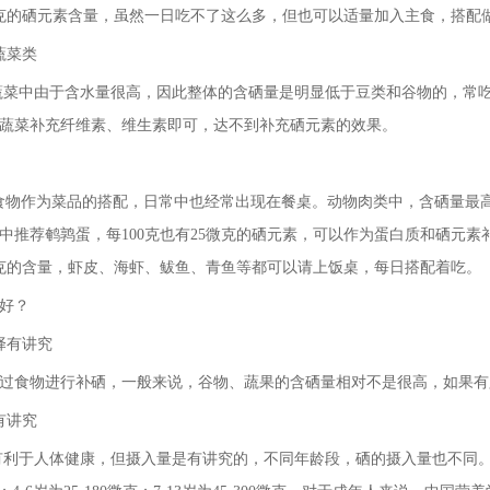
9微克的硒元素含量，虽然一日吃不了这么多，但也可以适量加入主食，搭配
蔬菜类
中由于含水量很高，因此整体的含硒量是明显低于豆类和谷物的，常吃的
蔬菜补充纤维素、维生素即可，达不到补充硒元素的效果。
作为菜品的搭配，日常中也经常出现在餐桌。动物肉类中，含硒量最高的是
中推荐鹌鹑蛋，每100克也有25微克的硒元素，可以作为蛋白质和硒元
0微克的含量，虾皮、海虾、鲅鱼、青鱼等都可以请上饭桌，每日搭配着吃。
好？
择有讲究
过食物进行补硒，一般来说，谷物、蔬果的含硒量相对不是很高，如果有
有讲究
于人体健康，但摄入量是有讲究的，不同年龄段，硒的摄入量也不同。一般来