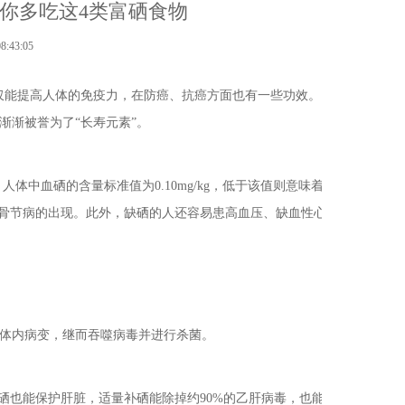
你多吃这4类富硒食物
43:05
能提高人体的免疫力，在防癌、抗癌方面也有一些功效。
渐渐被誉为了“长寿元素”。
中血硒的含量标准值为0.10mg/kg，低于该值则意味着
大骨节病的出现。此外，缺硒的人还容易患高血压、缺血性心
体内病变，继而吞噬病毒并进行杀菌。
硒也能保护肝脏，适量补硒能除掉约90%的乙肝病毒，也能