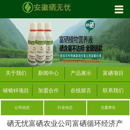


首页
关于我们
产品展示
富硒项目
锗铬锌项目
关于我们
新闻中心
产品展示
富硒项目
加盟合作
锗铬锌项目
加盟合作
在线留言
联系我们
新闻中心
公司动态
行业动态
元素养生
在线留言
硒无忧富硒农业公司富硒循环经济产
联系我们