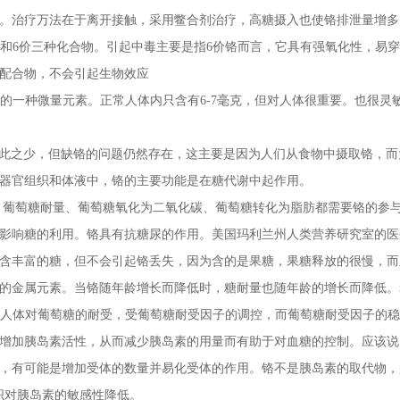
。治疗万法在于离开接触，采用鳖合剂治疗，高糖摄入也使铬排泄量增多
和6价三种化合物。引起中毒主要是指6价铬而言，它具有强氧化性，易穿
配合物，不会引起生物效应
一种微量元素。正常人体内只含有6-7毫克，但对人体很重要。也很灵
此之少，但缺铬的问题仍然存在，这主要是因为人们从食物中摄取铬，而
器官组织和体液中，铬的主要功能是在糖代谢中起作用。
葡萄糖耐量、葡萄糖氧化为二氧化碳、葡萄糖转化为脂肪都需要铬的参与
影响糖的利用。铬具有抗糖尿的作用。美国玛利兰州人类营养研究室的医
含丰富的糖，但不会引起铬丢失，因为含的是果糖，果糖释放的很慢，而
的金属元素。当铬随年龄增长而降低时，糖耐量也随年龄的增长而降低。
人体对葡萄糖的耐受，受葡萄糖耐受因子的调控，而葡萄糖耐受因子的稳
增加胰岛素活性，从而减少胰岛素的用量而有助于对血糖的控制。应该说
，有可能是增加受体的数量并易化受体的作用。铬不是胰岛素的取代物，是
织对胰岛素的敏感性降低。