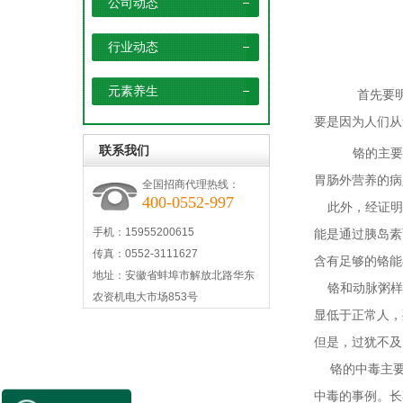
公司动态
行业动态
元素养生
首先要明确
要是因为人们从
联系我们
铬的主要
胃肠外营养的病
全国招商代理热线：
400-0552-997
此外，经证明
手机：15955200615
能是通过胰岛素
传真：0552-3111627
含有足够的铬能
地址：安徽省蚌埠市解放北路华东
铬和动脉粥样
农资机电大市场853号
显低于正常人，
但是，过犹不及
铬的中毒主要
中毒的事例。长