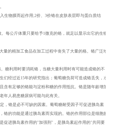
。
入生物膜而起作用;2价、3价铬在皮肤表层即与蛋白质结
敏。每公斤体重只要给予1微克的铬，就足以显示出它的生物
大量的精加工食品在加工过程中丧失了大量的格。铬广泛地
。糖利用时要消耗铬，当糖大量利用时有可能造成铬的不
生们经过近15年的研究指出；葡萄糖负荷可造成铬丢失，水
且含有足够的铬能与淀粉和糖的作用抵抗。铬是随年龄增加
老年人易患糖尿病可能与此有关。
定，铬是必不可缺的因素。葡萄糖耐受因子可促进胰岛素
，铬的功能是通过胰岛素而实现的。铬的作用部位是细胞膜
促进胰岛素作用的"加强刑"，是胰岛素起作用的"共同要