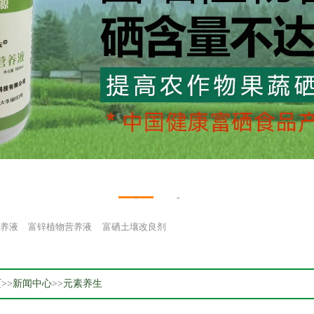
1
2
养液
富锌植物营养液
富硒土壤改良剂
页
>>
新闻中心
>>
元素养生