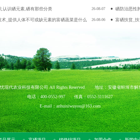
,认识硒元素,硒有那些分类
26-08-07
硒防治恶性
量产
技术_提供人体不可或缺元素的富硒蔬菜是什么
26-08-06
富硒扶贫_
23 安徽硒无忧现代农业科技有限公司 All Rights Reserved. 地址：安徽省
电话：400-0552-997 传真：0552-3111627
E-mail：anhuixiwuyou@163.com
产品展示
富硒项目
锗铬锌项目
加盟合作
新闻中