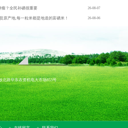
肿瘤？全民补硒很重要
26-08-07
扶贫原产地,每一粒米都是地道的富硒米！
26-08-06
蚌埠市解放北路华东农资机电大市场853号
心
在线留言
联系我们