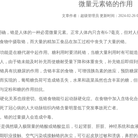
微量元素铬的作用
文章作者：超级管理员 更新时间：2024-02-26 09:
，铬是人体的一种必需微量元素。正常人体内只含有6-7毫克，但对人
食物中摄取铬，而大量的精加工食品在加工过程中丧失了大量的铬。
功能是在糖代谢中起作用。糖利用时要消耗铬，当糖大量利用时有可能造
人，由于铬未能及时补充而使糖耐受量下降和体重丧失，补充铬后即得到
铬具有抗糖尿的作用，含铬丰富的食物，可增强胰岛素的效应，预防糖尿
而实现的，葡萄糖负荷可造成铬丢失，水果和蔬菜虽然也含丰富的糖，但
与淀粉和糖的作用抬抗。
硬化关系也很密切。低铬食物能引起动脉硬化症。在食物中加入含络化合
死了冠心病的人大动脉组织内铬含量明显低丁突发事故死亡者。
。铬的过量摄入会造成中毒。
是偶然吸入极限量的铬酸或铬酸盐后，引起肾脏、肝脏、神经系统和血液
期职业接触、空气污染或接触铬的灰尘，可引起皮肤过敏和溃疡，鼻腔的