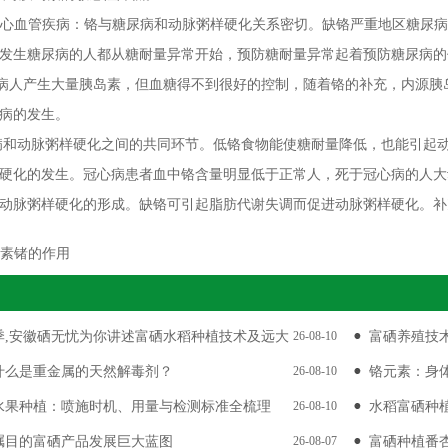
心血管疾病：铬与糖尿病和动脉粥样硬化关系密切。缺铬严重地区糖尿病
发生糖尿病的人都从糖耐量异常开始，预防糖耐量异常起着预防糖尿病的
病病人产生大量胰岛素，但血糖得不到很好的控制，随着铬的补充，内源
病的发生。
和动脉粥样硬化之间的共同环节。低铬食物能使糖耐量降低，也能引起动
硬化的发生。冠心病患者血中铬含量明显低于正常人，死于冠心病的人大
动脉粥样硬化的形成。缺铬可引起脂肪代谢失调而促进动脉粥样硬化。补
素锗的作用
季,安徽硒无忧为你讲述富硒水稻种植技术及远大
26-08-10
富硒养殖技
什么是重金属的天然解毒剂？
26-08-10
铬元素：身
水果种植：喷施时机、用量与检测标准全梳理
26-08-10
水稻富硒种
瞩目的富硒产品发展巨大蓝图
26-08-07
富硒种植番