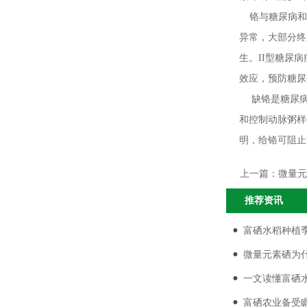
铬与糖尿病和
异常，大部分终
生。II型糖尿
效应，预防糖尿
缺铬是糖尿病
和控制动脉粥样
明，给铬可阻止
上一篇：
微量元
推荐资讯
富硒水稻种植
微量元素硒为
前景
一文读懂富硒
富硒农业备受