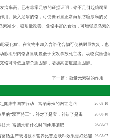
发病率高。已有非常足够的证据证明，铬不足引起糖耐量
作用。摄入足够的铬，可使糖耐量正常而预防糖尿病的发
胰岛素减少，糖耐量改善。含铬丰富的食物，可增强胰岛素的
脉硬化症。在食物中加入含络化合物可使糖耐量恢复，也
动脉组织内铬含量明显低于突发事故死亡者。动物实验也证
充铬可降低血清总胆固醇，增加高密度脂胆固醇。
下一篇：
微量元素硒的作用
术_健康中国在行动，富硒养殖的网红之路
26-08-10
体里的“双面特工”，补对了是宝，补错了是毒
26-08-10
植技术_富硒水稻什么时间使用硒肥
26-08-07
杏富硒生产栽培技术营养比普通栽种效果更好还能
26-08-07