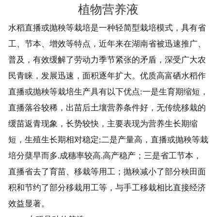
植物营养液
水稻直播或抛秧等栽培是一种轻简型栽培模式，具有省
工、节本、增效等特点，近年来在湖南省被迅速推广、
普及，有效缓解了劳动力季节紧张的矛盾，深受广大农
民青睐，发展迅速，面积逐年扩大。优质高富硒水稻作
直播或抛秧等栽培生产具有以下优点:一是生育期缩短，
直播落谷较稀，出苗后土壤营养条件好，无传统移栽的
缓苗返青现象，长势较快，主要表现为营养生长期缩
短，生殖生长期相对稳定;二是产量高，直播或抛秧等栽
培分蘖早而多.成穗率较高.高产稳产；三是省工节本，
直播省去了育苗、移栽等用工；抛秧减小了部分秧田面
积和节约了部分移栽用工等，与手工移栽相比直接经济
效益显著。