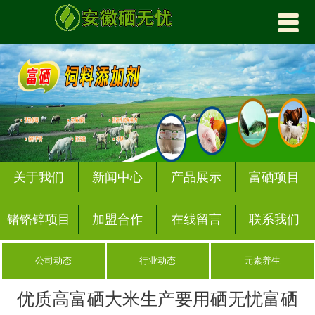


首页
关于我们
产品展示
富硒项目
锗铬锌项目
关于我们
新闻中心
产品展示
富硒项目
加盟合作
锗铬锌项目
加盟合作
在线留言
联系我们
新闻中心
公司动态
行业动态
元素养生
在线留言
优质高富硒大米生产要用硒无忧富硒
联系我们