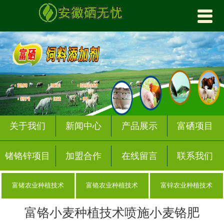


首页
关于我们
产品展示
富硒项目
锗铬锌项目
关于我们
新闻中心
产品展示
富硒项目
加盟合作
锗铬锌项目
加盟合作
在线留言
联系我们
新闻中心
富锗农业种植技术
富铬农业种植技术
富锌农业种植技术
在线留言
富铬小麦种植技术喷施小麦铬肥
联系我们